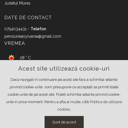
Judetul Mures
DATE DE CONTACT
0754034431 -
Telefon
pensiuneasylvania@gmail.com
VREMEA
28 ° C
Acest site utilizează cookie-uri
Sovata, Mures
Daca navigati in continuare pe acest site fara a schimba setarile
FACEBOOK
privind cookie-urile, vom presupune ca acceptati sa primiti toate
cookie-urile de pe acest site. Puteti schimba setarile privind cookie-
urile in orice moment. Pentru a afla ai multe, cititi
Politica de utilizare
cookies
.
© Copyright 2026
Pensiunea Sylvania
|
Termeni si conditii
|
Sunt de acord
Politica de confidentialitate
|
Politica de cookies