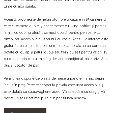
lume cu apă sărată.
Această proprietate de nefumători oferă cazare în 15 camere din
care 11 camere duble, 3 apartamente cu living potrivit și pentru
familii cu copii și oferă 1 cameră dotată pentru persoane cu
dizabilitați accesibile cu scaunul cu rotile. Acesul la internet este
gratuit în toate spațiile pensiunii Toate camerele au balcon, sunt
dotate cu dulap și paturi duble sau twin, cu seif pentru valori, Tv
cu canale prin cablu, minifrigider, aer condiționat, baie privată cu
duș și uscător de păr.
Pensiunea dispune de o sală de mese unde oferim mic dejun
înclus în preț. Parcare acoperită privată este ușor accesibilă și
este dotată cu supraveghere video. Vă asteptăm cu drag și vă
dorim un sejur cât mai plăcut în pensiunea noastră.